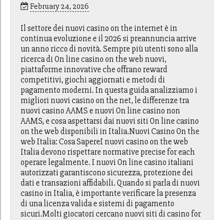
February 24, 2026
Il settore dei nuovi casino on the internet è in
continua evoluzione e il 2026 si preannuncia arrive
un anno ricco di novità. Sempre più utenti sono alla
ricerca di On line casino on the web nuovi,
piattaforme innovative che offrano reward
competitivi, giochi aggiornati e metodi di
pagamento moderni. In questa guida analizziamo i
migliori nuovi casino on the net, le differenze tra
nuovi casino AAMS e nuovi On line casino non
AAMS, e cosa aspettarsi dai nuovi siti On line casino
on the web disponibili in Italia.Nuovi Casino On the
web Italia: Cosa SapereI nuovi casino on the web
Italia devono rispettare normative precise for each
operare legalmente. I nuovi On line casino italiani
autorizzati garantiscono sicurezza, protezione dei
dati e transazioni affidabili. Quando si parla di nuovi
casino in Italia, è importante verificare la presenza
di una licenza valida e sistemi di pagamento
sicuri.Molti giocatori cercano nuovi siti di casino for